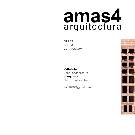
OBRAS
EQUIPO
CURRICULUM
Valladolid
Calle Panaderos 39
Pamplona
Plaza de la Libertad 6
va339000@gmail.com